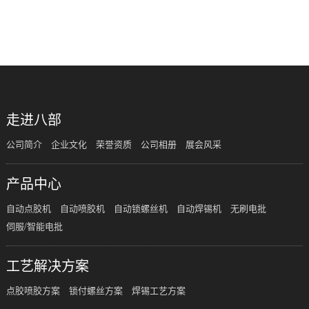
共
0
页
0
条
走进八部
公司简介
企业文化
荣誉资质
公司相册
展会风采
产品中心
自动点胶机
自动喷胶机
自动锁螺丝机
自动焊锡机
无刷电批
伺服/智能电批
工艺解决方案
点胶喷胶方案
锁付螺丝方案
焊锡工艺方案