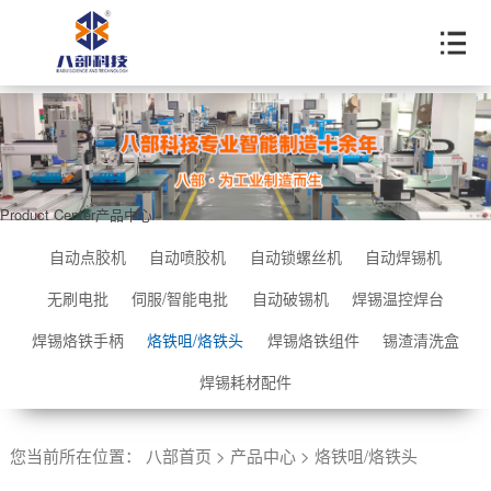
Product Center
产品中心
自动点胶机
自动喷胶机
自动锁螺丝机
自动焊锡机
无刷电批
伺服/智能电批
自动破锡机
焊锡温控焊台
焊锡烙铁手柄
烙铁咀/烙铁头
焊锡烙铁组件
锡渣清洗盒
焊锡耗材配件
您当前所在位置：
八部首页
>
产品中心
>
烙铁咀/烙铁头