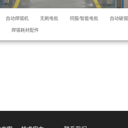
自动焊锡机
无刷电批
伺服/智能电批
自动破锡
焊锡耗材配件
共
0
页
0
条